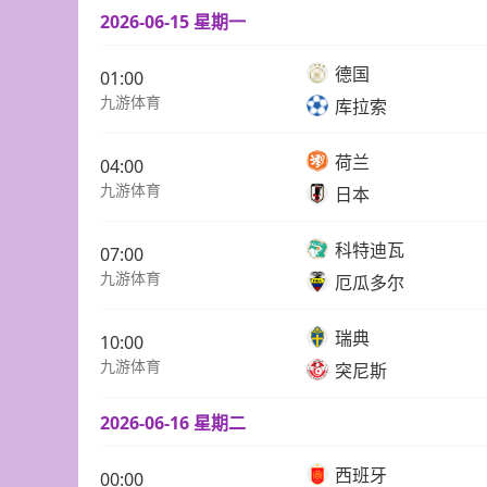
2026-06-15 星期一
德国
01:00
九游体育
库拉索
荷兰
04:00
九游体育
日本
科特迪瓦
07:00
九游体育
厄瓜多尔
瑞典
10:00
九游体育
突尼斯
2026-06-16 星期二
西班牙
00:00