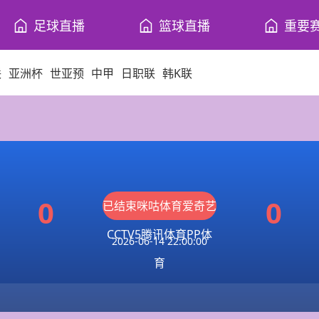
足球直播
篮球直播
重要
联
亚洲杯
世亚预
中甲
日职联
韩K联
0
0
已结束
咪咕体育
爱奇艺
CCTV5
腾讯体育
PP体
2026-06-14 22:00:00
育