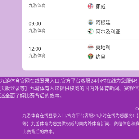
九游体育
挪威
阿根廷
09:00
九游体育
阿尔及利亚
奥地利
12:00
九游体育
约旦
九游体育官网在线登录入口,官方平台客服24小时在线为您服务
页版登录等】九游体育为您提供权威的国内外体育新闻、赛程信
迷全面了解比赛背后的故事。
C
九游体育在线登录入口,官方平台客服24小时在线为您服务
等】九游体育为您提供权威的国内外体育新闻、赛程信息和
比赛背后的故事。