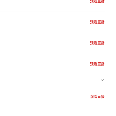
观看直播
观看直播
观看直播
观看直播
观看直播