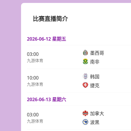
比赛直播简介
2026-06-12 星期五
墨西哥
03:00
九游体育
南非
韩国
10:00
九游体育
捷克
2026-06-13 星期六
加拿大
03:00
九游体育
波黑