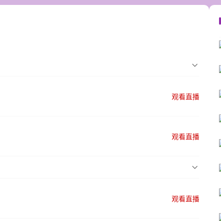
观看直播
观看直播
观看直播