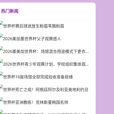
热门新闻
世界杯赛后球迷放生粉眉苇鳽粉眉
2026美加墨世界杯父子观赛感人
2026墨美加世界杯：场馆混合用途模式下更衣室动线设计深度解析
2026世界杯青少年观赛计划，学校组织集体观看世界杯
世界杯16座场馆全部完成验收准备就绪
世界杯死亡之组！阿根廷阿尔及利亚奥地利约旦
世界杯亚洲教练！克林斯曼韩国名帅