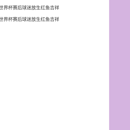
世界杯赛后球迷放生红鱼吉祥
世界杯赛后球迷放生红鱼吉祥