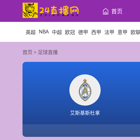
首页
NBA
英超
中超
欧冠
德甲
西甲
法甲
意甲
欧
首页
>
足球直播
艾斯基斯杜拿