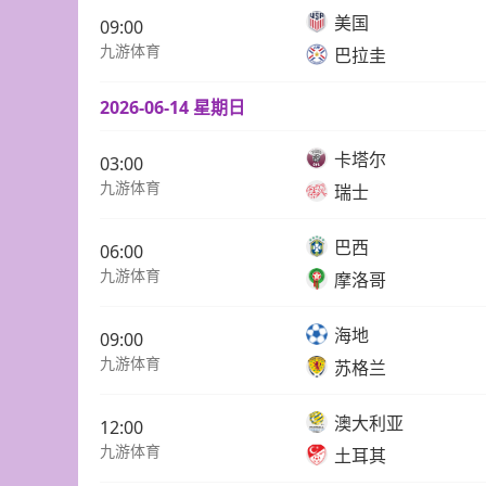
美国
09:00
九游体育
巴拉圭
2026-06-14 星期日
卡塔尔
03:00
九游体育
瑞士
巴西
06:00
九游体育
摩洛哥
海地
09:00
九游体育
苏格兰
澳大利亚
12:00
九游体育
土耳其