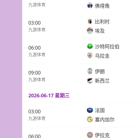
九游体育
佛得角
比利时
03:00
九游体育
埃及
沙特阿拉伯
06:00
九游体育
乌拉圭
伊朗
09:00
九游体育
新西兰
2026-06-17 星期三
法国
03:00
九游体育
塞内加尔
伊拉克
06:00