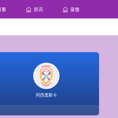
赛事
资讯
录像
阿西里斯卡