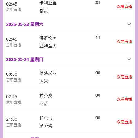
2
1
卡利亚里
02:45
观看直播
意甲直播
都灵
2026-05-23 星期六
1
1
佛罗伦萨
02:45
观看直播
意甲直播
亚特兰大
2026-05-24 星期日
0
0
博洛尼亚
00:00
观看直播
意甲直播
国米
0
0
拉齐奥
02:45
观看直播
意甲直播
比萨
0
0
帕尔马
21:00
观看直播
意甲直播
萨索洛