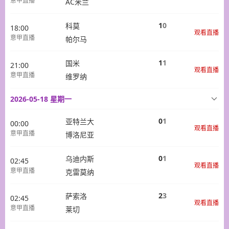
意甲直播
AC米兰
1
0
科莫
18:00
观看直播
意甲直播
帕尔马
1
1
国米
21:00
观看直播
意甲直播
维罗纳
2026-05-18 星期一
0
1
亚特兰大
00:00
观看直播
意甲直播
博洛尼亚
0
1
乌迪内斯
02:45
观看直播
意甲直播
克雷莫纳
2
3
萨索洛
02:45
观看直播
意甲直播
莱切