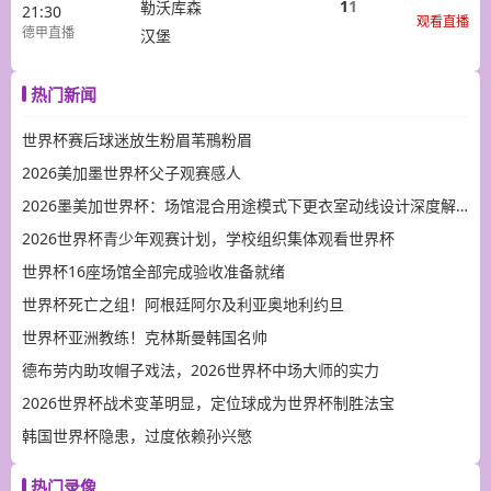
1
1
勒沃库森
21:30
观看直播
德甲直播
汉堡
热门新闻
世界杯赛后球迷放生粉眉苇鳽粉眉
2026美加墨世界杯父子观赛感人
2026墨美加世界杯：场馆混合用途模式下更衣室动线设计深度解析
2026世界杯青少年观赛计划，学校组织集体观看世界杯
世界杯16座场馆全部完成验收准备就绪
世界杯死亡之组！阿根廷阿尔及利亚奥地利约旦
世界杯亚洲教练！克林斯曼韩国名帅
德布劳内助攻帽子戏法，2026世界杯中场大师的实力
2026世界杯战术变革明显，定位球成为世界杯制胜法宝
韩国世界杯隐患，过度依赖孙兴慜
热门录像