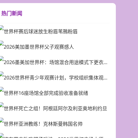
热门新闻
世界杯赛后球迷放生粉眉苇鳽粉眉
2026美加墨世界杯父子观赛感人
2026墨美加世界杯：场馆混合用途模式下更衣室动线设计深度解析
2026世界杯青少年观赛计划，学校组织集体观看世界杯
世界杯16座场馆全部完成验收准备就绪
世界杯死亡之组！阿根廷阿尔及利亚奥地利约旦
世界杯亚洲教练！克林斯曼韩国名帅