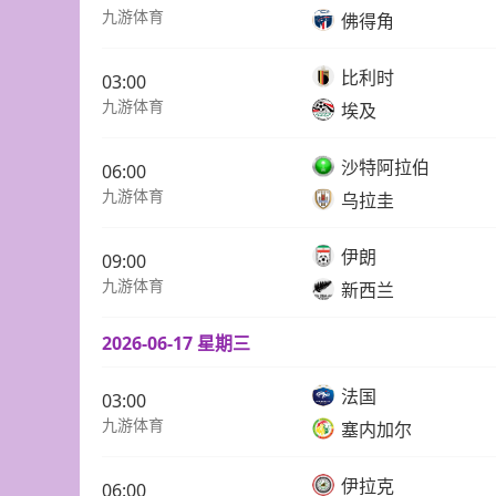
九游体育
佛得角
比利时
03:00
九游体育
埃及
沙特阿拉伯
06:00
九游体育
乌拉圭
伊朗
09:00
九游体育
新西兰
2026-06-17 星期三
法国
03:00
九游体育
塞内加尔
伊拉克
06:00