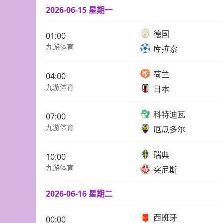
2026-06-15 星期一
德国
01:00
九游体育
库拉索
荷兰
04:00
九游体育
日本
科特迪瓦
07:00
九游体育
厄瓜多尔
瑞典
10:00
九游体育
突尼斯
2026-06-16 星期二
西班牙
00:00