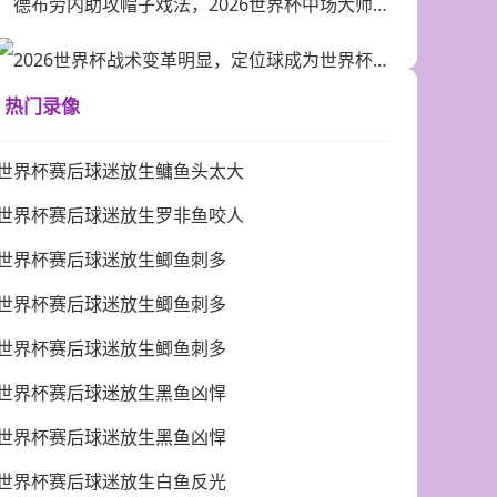
德布劳内助攻帽子戏法，2026世界杯中场大师的实力
2026世界杯战术变革明显，定位球成为世界杯制胜法宝
热门录像
韩国世界杯隐患，过度依赖孙兴慜
世界杯赛后球迷放生鳙鱼头太大
世界杯赛后球迷放生罗非鱼咬人
世界杯赛后球迷放生鲫鱼刺多
世界杯赛后球迷放生鲫鱼刺多
世界杯赛后球迷放生鲫鱼刺多
世界杯赛后球迷放生黑鱼凶悍
世界杯赛后球迷放生黑鱼凶悍
世界杯赛后球迷放生白鱼反光