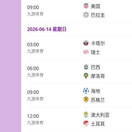
美国
09:00
九游体育
巴拉圭
2026-06-14 星期日
卡塔尔
03:00
九游体育
瑞士
巴西
06:00
九游体育
摩洛哥
海地
09:00
九游体育
苏格兰
澳大利亚
12:00
九游体育
土耳其