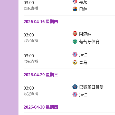
马竞
03:00
欧冠直播
巴萨
2026-04-16 星期四
阿森纳
03:00
欧冠直播
葡萄牙体育
拜仁
03:00
欧冠直播
皇马
2026-04-29 星期三
巴黎圣日耳曼
03:00
欧冠直播
拜仁
2026-04-30 星期四