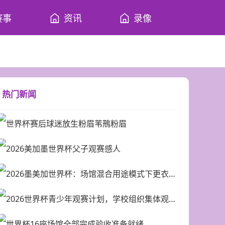
赛事
资讯
录像
热门新闻
世界杯赛后球迷放生粉眉苇鳽粉眉
2026美加墨世界杯父子观赛感人
2026墨美加世界杯：场馆混合用途模式下更衣室动线设计深度解析
2026世界杯青少年观赛计划，学校组织集体观看世界杯
世界杯16座场馆全部完成验收准备就绪