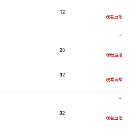
1
2
观看直播
2
0
观看直播
0
2
观看直播
0
2
观看直播