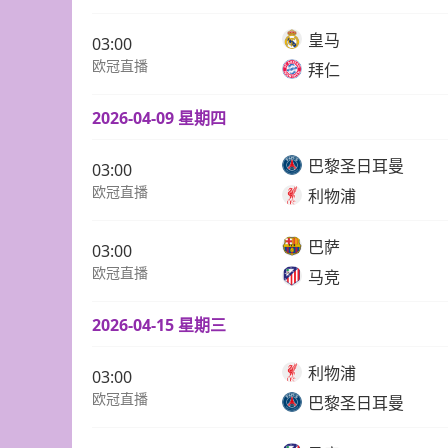
皇马
03:00
欧冠直播
拜仁
2026-04-09 星期四
巴黎圣日耳曼
03:00
欧冠直播
利物浦
巴萨
03:00
欧冠直播
马竞
2026-04-15 星期三
利物浦
03:00
欧冠直播
巴黎圣日耳曼