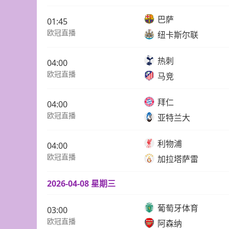
巴萨
01:45
欧冠直播
纽卡斯尔联
热刺
04:00
欧冠直播
马竞
拜仁
04:00
欧冠直播
亚特兰大
利物浦
04:00
欧冠直播
加拉塔萨雷
2026-04-08 星期三
葡萄牙体育
03:00
欧冠直播
阿森纳