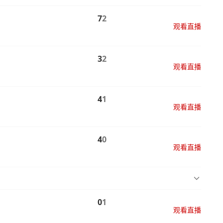
7
2
观看直播
3
2
观看直播
4
1
观看直播
4
0
观看直播
0
1
观看直播