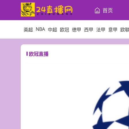
首页
NBA
英超
中超
欧冠
德甲
西甲
法甲
意甲
欧
欧冠直播