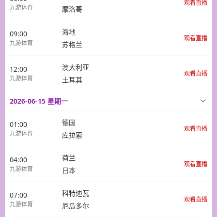
观看直播
九游体育
摩洛哥
海地
09:00
观看直播
九游体育
苏格兰
澳大利亚
12:00
观看直播
九游体育
土耳其
2026-06-15 星期一
德国
01:00
观看直播
九游体育
库拉索
荷兰
04:00
观看直播
九游体育
日本
科特迪瓦
07:00
观看直播
九游体育
厄瓜多尔