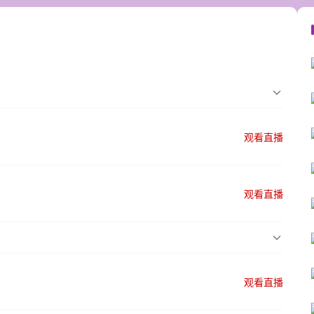
观看直播
观看直播
观看直播