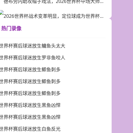
德布劳内助攻帽子戏法，2026世界杯中场大师的实力
2026世界杯战术变革明显，定位球成为世界杯制胜法宝
热门录像
韩国世界杯隐患，过度依赖孙兴慜
世界杯赛后球迷放生鳙鱼头太大
世界杯赛后球迷放生罗非鱼咬人
世界杯赛后球迷放生鲫鱼刺多
世界杯赛后球迷放生鲫鱼刺多
世界杯赛后球迷放生鲫鱼刺多
世界杯赛后球迷放生黑鱼凶悍
世界杯赛后球迷放生黑鱼凶悍
世界杯赛后球迷放生白鱼反光