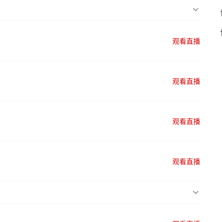
观看直播
观看直播
观看直播
观看直播