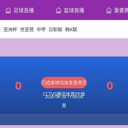
足球直播
篮球直播
重要
联
亚洲杯
世亚预
中甲
日职联
韩K联
0
0
已结束
咪咕体育
爱奇艺
CCTV5
腾讯体育
PP体
2026-06-20 11:00:00
育