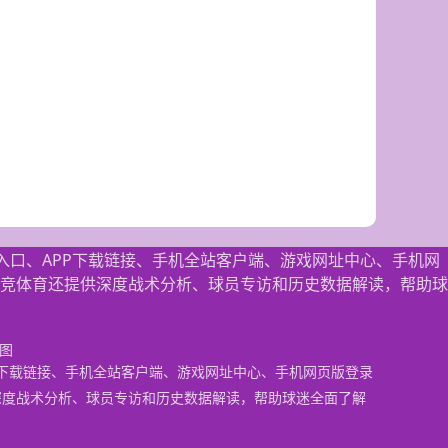
入口、APP下载链接、手机全站客户端、游戏网址中心、手机网
竞体育还提供深度战术分析、球员专访和历史数据解读，帮助球
图
P下载链接、手机全站客户端、游戏网址中心、手机网页版登录
深度战术分析、球员专访和历史数据解读，帮助球迷全面了解