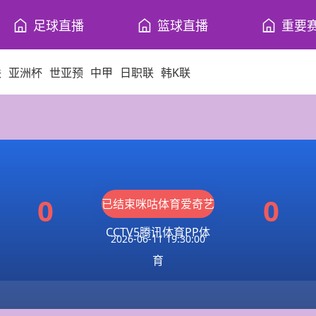
足球直播
篮球直播
重要
联
亚洲杯
世亚预
中甲
日职联
韩K联
0
0
已结束
咪咕体育
爱奇艺
CCTV5
腾讯体育
PP体
2026-06-11 19:30:00
育