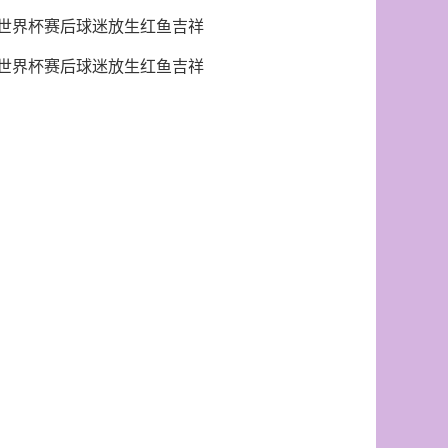
世界杯赛后球迷放生红鱼吉祥
世界杯赛后球迷放生红鱼吉祥