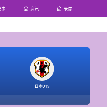
赛事
资讯
录像
日本U19