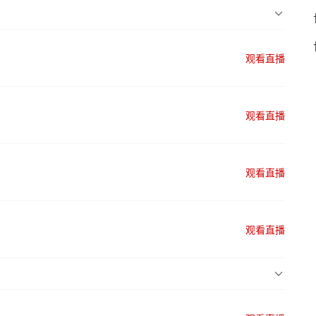
观看直播
观看直播
观看直播
观看直播