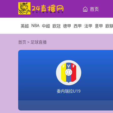
首页
NBA
英超
中超
欧冠
德甲
西甲
法甲
意甲
欧
首页
>
足球直播
委内瑞拉U19