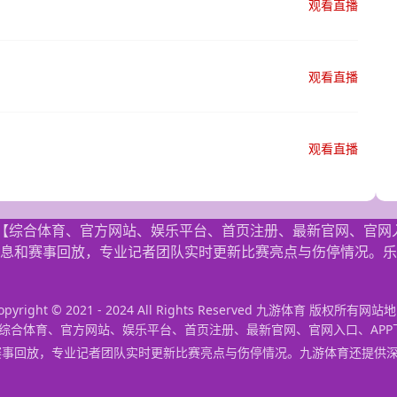
观看直播
观看直播
观看直播
!【综合体育、官方网站、娱乐平台、首页注册、最新官网、官网
息和赛事回放，专业记者团队实时更新比赛亮点与伤停情况。乐
opyright © 2021 - 2024 All Rights Reserved 九游体育 版权所有
网站地
!【综合体育、官方网站、娱乐平台、首页注册、最新官网、官网入口、AP
赛事回放，专业记者团队实时更新比赛亮点与伤停情况。九游体育还提供