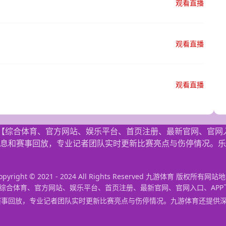
观看直播
观看直播
观看直播
!【综合体育、官方网站、娱乐平台、首页注册、最新官网、官网
息和赛事回放，专业记者团队实时更新比赛亮点与伤停情况。乐
opyright © 2021 - 2024 All Rights Reserved 九游体育 版权所有
网站地
!【综合体育、官方网站、娱乐平台、首页注册、最新官网、官网入口、AP
赛事回放，专业记者团队实时更新比赛亮点与伤停情况。九游体育还提供