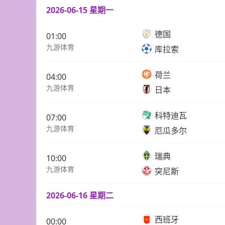
2026-06-15 星期一
德国
01:00
九游体育
库拉索
荷兰
04:00
九游体育
日本
科特迪瓦
07:00
九游体育
厄瓜多尔
瑞典
10:00
九游体育
突尼斯
2026-06-16 星期二
西班牙
00:00