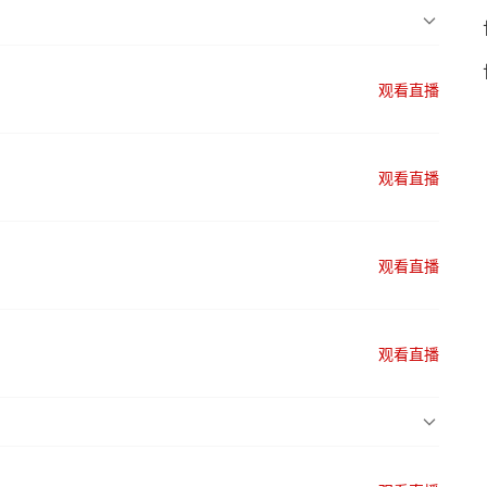
观看直播
观看直播
观看直播
观看直播