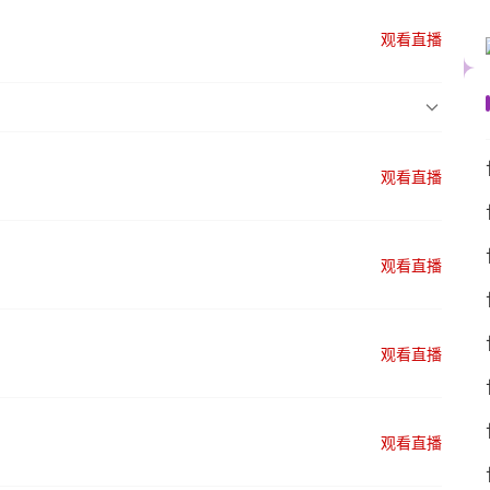
观看直播
观看直播
观看直播
观看直播
观看直播