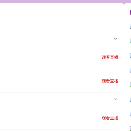
观看直播
观看直播
观看直播