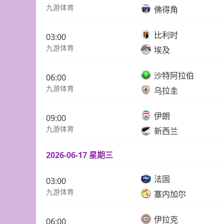
九游体育
佛得角
比利时
03:00
九游体育
埃及
沙特阿拉伯
06:00
九游体育
乌拉圭
伊朗
09:00
九游体育
新西兰
2026-06-17 星期三
法国
03:00
九游体育
塞内加尔
伊拉克
06:00