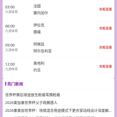
法国
03:00
观看直播
九游体育
塞内加尔
伊拉克
06:00
观看直播
九游体育
挪威
阿根廷
09:00
观看直播
九游体育
阿尔及利亚
奥地利
12:00
观看直播
九游体育
约旦
热门新闻
世界杯赛后球迷放生粉眉苇鳽粉眉
2026美加墨世界杯父子观赛感人
2026墨美加世界杯：场馆混合用途模式下更衣室动线设计深度解析