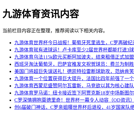
九游体育资讯内容
当前栏目内容正在整理，推荐阅读以下相关内容。
九游体育世界杯今日战报！葡萄牙死里逃生，C罗再破纪录
九游体育就有进球运！卢卡库至少2届世界杯都能打进3
九游体育乌法115k欧元买断阿加波夫，结束租借正式加盟
西班牙淘汰葡萄牙，巴萨官推发文祝贺球员：费兰为制胜
美国门将超巨失误送礼！德凯特拉雷断球助攻，范纳肯笑
九游体育一个位置获得巨大提升，法国比四年前强了一个
九游体育西蒙尼盛赞阿尔瓦雷斯，马竞欲以其为核心建队
九游体育罗马诺：纽卡接近签下阿贾克斯18岁中场斯图尔，
C罗深情拥抱莫德里奇！世界杯一幕令人动容（OD资讯
创6届破门神话，C罗亲姐曝世界杯后退役，41岁国家队